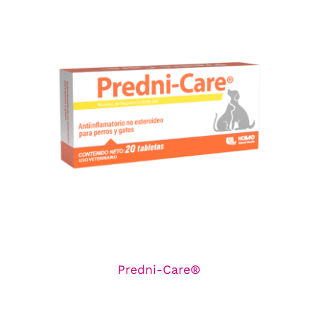
Predni-Care®
Línea de Antiinflamatorios
Predni-Care®