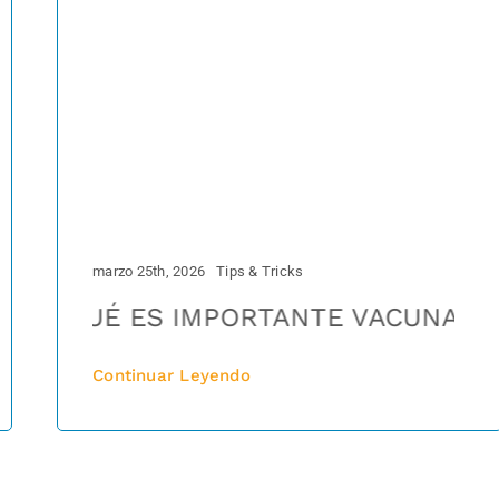
marzo 25th, 2026
Tips & Tricks
De la calle a tu corazón: El viaje de un
QUÉ ES IMPORTANTE VACUNAR A MI 
Continuar Leyendo