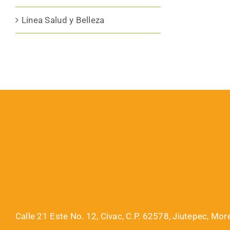
Línea Salud y Belleza
Calle 21 Este No. 12, Civac, C.P. 62578, Jiutepec, Mor