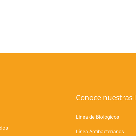
Conoce nuestras l
Línea de Biológícos
elos
Línea Antibacterianos