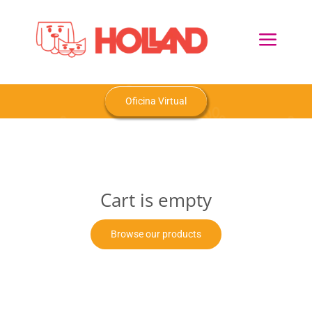
Skip
to
Toggl
content
Navig
Home
Oficina Virtual
Nosotros
Productos
Cart is empty
Blog
Browse our products
Contacto