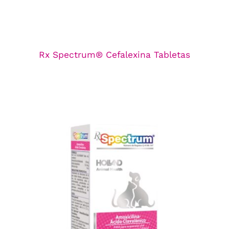
Rx Spectrum® Cefalexina Tabletas
Rx Spectrum® Amoxicilina-Ácido
Clavulánico Suspensión
Línea Antibacterianos