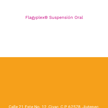
Flagyplex® Suspensión Oral
Calle 21 Este No. 12, Civac, C.P. 62578, Jiutepec,