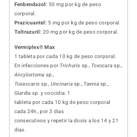
Fenbendazol:
50 mg por kg de peso
corporal.
Prazicuantel:
5 mg por kg de peso corporal.
Toltrazuril:
20 mg por kg de peso corporal.
Vermiplex® Max
1 tableta por cada 10 kg de peso corporal.
En infecciones por
Trichuris
sp.,
Toxocara
sp.,
Ancylostoma
sp.,
Toxascaris
sp.,
Uncinaria
sp.,
Taenia
sp.,
Giardia
sp. y coccidia: 1
tableta por cada 10 kg de peso corporal
cada 24h., por 3 días
consecutivos y repetir la dosis a los 14 y 21
días.