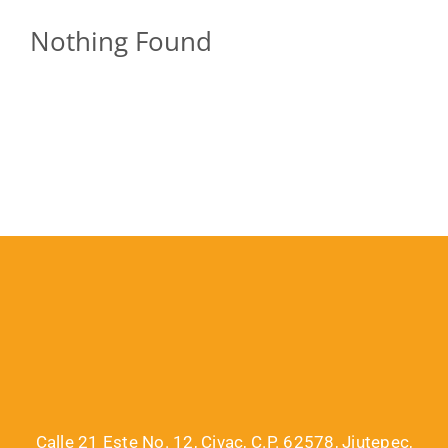
Nothing Found
Calle 21 Este No. 12, Civac, C.P. 62578, Jiutepec,