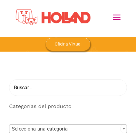
Skip
to
Toggl
content
Navig
Home
Oficina Virtual
Nosotros
Productos
Blog
Categorías del producto
Contacto

Selecciona una categoría