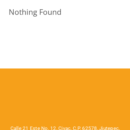
Nothing Found
Calle 21 Este No. 12, Civac, C.P. 62578, Jiutepec,