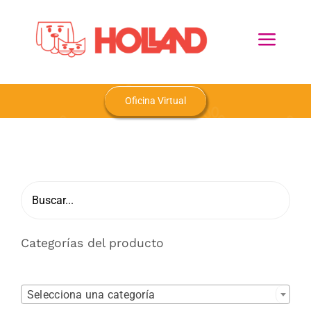
Skip
to
Toggl
content
Navig
Home
Oficina Virtual
Nosotros
Productos
Blog
Categorías del producto
Contacto

Selecciona una categoría