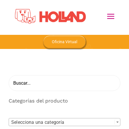
Skip
to
Toggl
content
Navig
Home
Oficina Virtual
Nosotros
Productos
Blog
Categorías del producto
Contacto

Selecciona una categoría