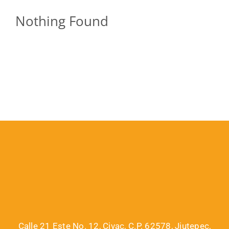
Nothing Found
Calle 21 Este No. 12, Civac, C.P. 62578, Jiutepec,