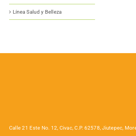
Línea Salud y Belleza
Calle 21 Este No. 12, Civac, C.P. 62578, Jiutepec, Mor