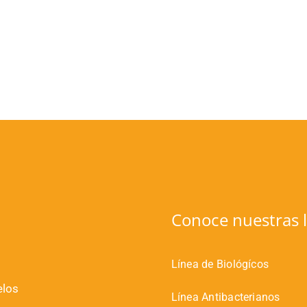
Conoce nuestras l
Línea de Biológícos
elos
Línea Antibacterianos