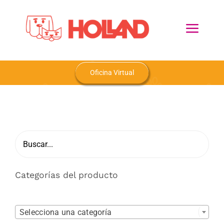
Skip
to
Toggl
content
Navig
Home
Oficina Virtual
Nosotros
Productos
Blog
Categorías del producto
Contacto

Selecciona una categoría