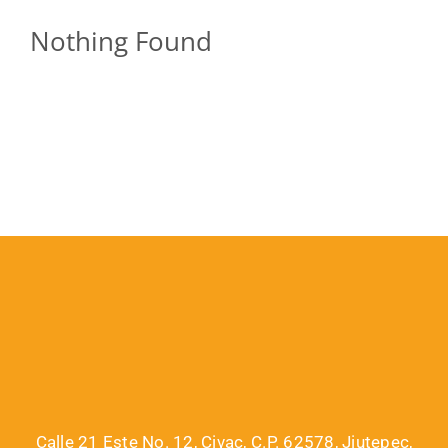
Nothing Found
Calle 21 Este No. 12, Civac, C.P. 62578, Jiutepec,