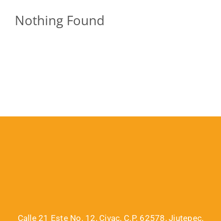
Nothing Found
Calle 21 Este No. 12, Civac, C.P. 62578, Jiutepec,