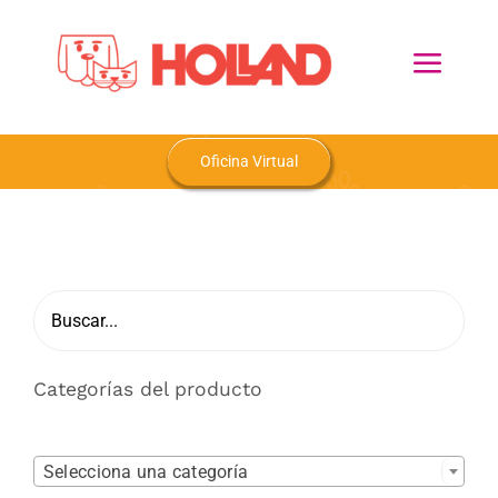
Skip
to
Toggl
content
Navig
Home
Oficina Virtual
Nosotros
Productos
Blog
Categorías del producto
Contacto

Selecciona una categoría