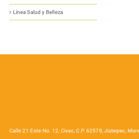
Línea Salud y Belleza
Calle 21 Este No. 12, Civac, C.P. 62578, Jiutepec, Mor