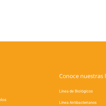
Conoce nuestras l
Línea de Biológícos
elos
Línea Antibacterianos