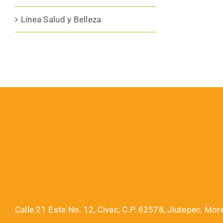
Línea Salud y Belleza
Calle 21 Este No. 12, Civac, C.P. 62578, Jiutepec, Mor