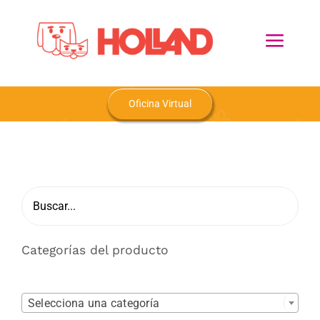
Skip
to
Toggl
content
Navig
Home
Oficina Virtual
Nosotros
Productos
Blog
Categorías del producto
Contacto

Selecciona una categoría