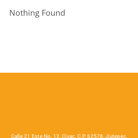
Nothing Found
Calle 21 Este No. 12, Civac, C.P. 62578, Jiutepec,