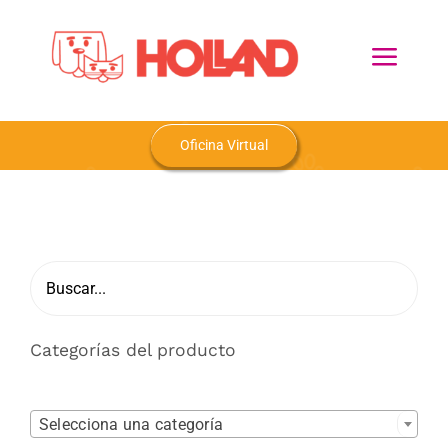
Skip
to
Toggl
content
Navig
Home
Oficina Virtual
Nosotros
Productos
Blog
Categorías del producto
Contacto

Selecciona una categoría