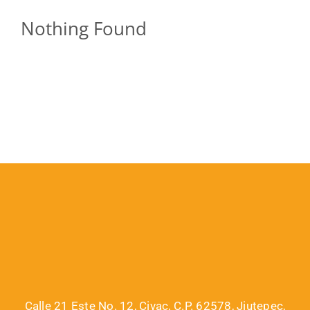
Nothing Found
Calle 21 Este No. 12, Civac, C.P. 62578, Jiutepec,