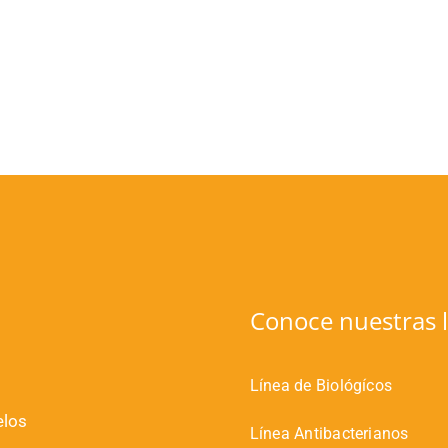
Conoce nuestras l
Línea de Biológícos
elos
Línea Antibacterianos