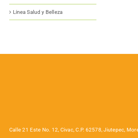
Línea Salud y Belleza
Calle 21 Este No. 12, Civac, C.P. 62578, Jiutepec, Mor