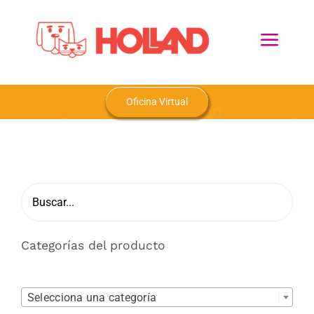
Skip
to
Toggl
content
Navig
Home
Oficina Virtual
Nosotros
Productos
Blog
Categorías del producto
Contacto

Selecciona una categoría