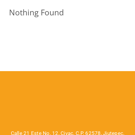
Nothing Found
Calle 21 Este No. 12, Civac, C.P. 62578, Jiutepec,